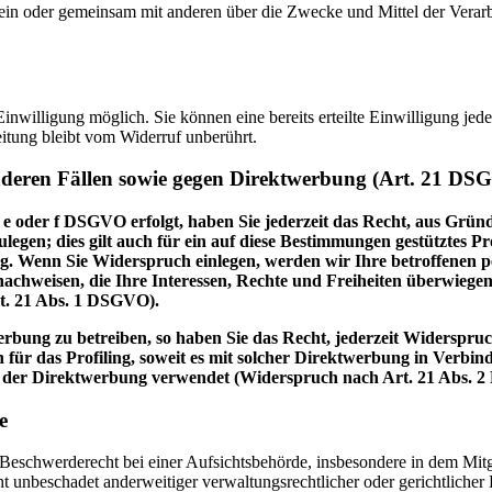
ie allein oder gemeinsam mit anderen über die Zwecke und Mittel der V
nwilligung möglich. Sie können eine bereits erteilte Einwilligung jede
itung bleibt vom Widerruf unberührt.
nderen Fällen sowie gegen Direktwerbung (Art. 21 DS
 e oder f DSGVO erfolgt, haben Sie jederzeit das Recht, aus Gründ
en; dies gilt auch für ein auf diese Bestimmungen gestütztes Prof
. Wenn Sie Widerspruch einlegen, werden wir Ihre betroffenen pe
achweisen, die Ihre Interessen, Rechte und Freiheiten überwiege
t. 21 Abs. 1 DSGVO).
bung zu betreiben, so haben Sie das Recht, jederzeit Widerspruc
 für das Profiling, soweit es mit solcher Direktwerbung in Verbi
 der Direktwerbung verwendet (Widerspruch nach Art. 21 Abs. 
e
schwerderecht bei einer Aufsichtsbehörde, insbesondere in dem Mitgli
 unbeschadet anderweitiger verwaltungsrechtlicher oder gerichtlicher 