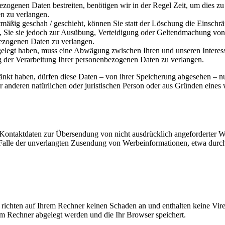
ezogenen Daten bestreiten, benötigen wir in der Regel Zeit, um dies z
n zu verlangen.
äßig geschah / geschieht, können Sie statt der Löschung die Einschr
Sie sie jedoch zur Ausübung, Verteidigung oder Geltendmachung von R
ezogenen Daten zu verlangen.
legt haben, muss eine Abwägung zwischen Ihren und unseren Interess
g der Verarbeitung Ihrer personenbezogenen Daten zu verlangen.
änkt haben, dürfen diese Daten – von ihrer Speicherung abgesehen – n
anderen natürlichen oder juristischen Person oder aus Gründen eines w
Kontaktdaten zur Übersendung von nicht ausdrücklich angeforderter W
 im Falle der unverlangten Zusendung von Werbeinformationen, etwa dur
 richten auf Ihrem Rechner keinen Schaden an und enthalten keine Vire
rem Rechner abgelegt werden und die Ihr Browser speichert.